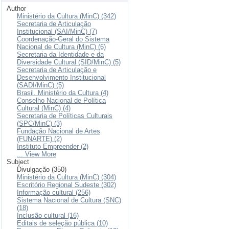
Author
Ministério da Cultura (MinC) (342)
Secretaria de Articulação
Institucional (SAI/MinC) (7)
Coordenação-Geral do Sistema
Nacional de Cultura (MinC) (6)
Secretaria da Identidade e da
Diversidade Cultural (SID/MinC) (5)
Secretaria de Articulação e
Desenvolvimento Institucional
(SADI/MinC) (5)
Brasil. Ministério da Cultura (4)
Conselho Nacional de Política
Cultural (MinC) (4)
Secretaria de Políticas Culturais
(SPC/MinC) (3)
Fundação Nacional de Artes
(FUNARTE) (2)
Instituto Empreender (2)
... View More
Subject
Divulgação (350)
Ministério da Cultura (MinC) (304)
Escritório Regional Sudeste (302)
Informação cultural (256)
Sistema Nacional de Cultura (SNC)
(18)
Inclusão cultural (16)
Editais de seleção pública (10)