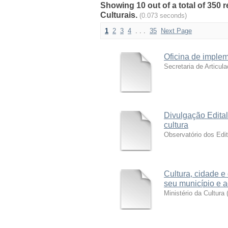
Showing 10 out of a total of 350 
Culturais.
(0.073 seconds)
1
2
3
4
. . .
35
Next Page
Oficina de implem
Secretaria de Articul
Divulgação Edit
cultura
Observatório dos Edit
Cultura, cidade e 
seu município e a
Ministério da Cultura