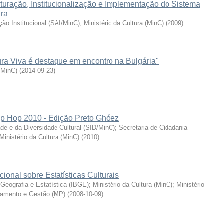
turação, Institucionalização e Implementação do Sistema
ura
ação Institucional (SAI/MinC)
;
Ministério da Cultura (MinC)
(
2009
)
ura Viva é destaque em encontro na Bulgária"
 (MinC)
(
2014-09-23
)
ip Hop 2010 - Edição Preto Ghóez
ade e da Diversidade Cultural (SID/MinC)
;
Secretaria de Cidadania
Ministério da Cultura (MinC)
(
2010
)
cional sobre Estatísticas Culturais
e Geografia e Estatística (IBGE)
;
Ministério da Cultura (MinC)
;
Ministério
çamento e Gestão (MP)
(
2008-10-09
)