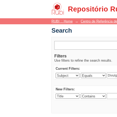
Search
Repositório R
RUBI :: Home
→
Centro de Referência de
Search
Filters
Use filters to refine the search results.
Current Filters:
New Filters: