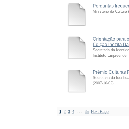
Perguntas frequ
Ministério da Cultura
Orientação para o
Edição Inezita Ba
Secretaria da Identid
Instituto Empreender
Prêmio Culturas 
Secretaria da Identid
(
2007-10-02
)
1
2
3
4
. . .
35
Next Page