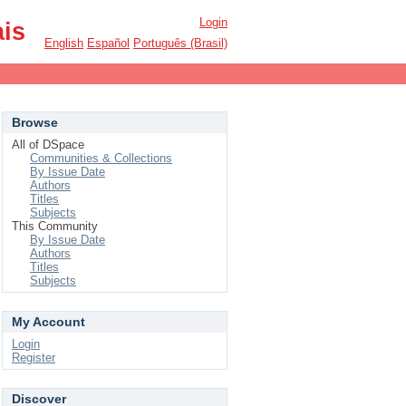
Login
ais
English
Español
Português (Brasil)
Browse
All of DSpace
Communities & Collections
By Issue Date
Authors
Titles
Subjects
This Community
By Issue Date
Authors
Titles
Subjects
My Account
Login
Register
Discover