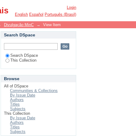
Login
ais
English
Español
Português (Brasil)
→
Divulgação MinC
→
View Item
Search DSpace
Search DSpace
This Collection
Browse
All of DSpace
Communities & Collections
By Issue Date
Authors
Titles
Subjects
This Collection
By Issue Date
Authors
Titles
Subjects