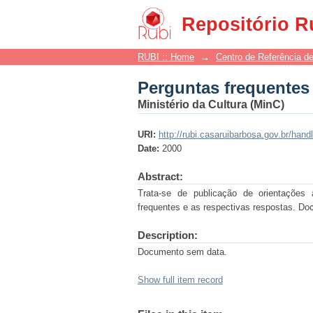
Perguntas frequente
Repositório R
RUBI :: Home
→
Centro de Referência de
Perguntas frequente
Ministério da Cultura (MinC)
URI:
http://rubi.casaruibarbosa.gov.br/han
Date:
2000
Abstract:
Trata-se de publicação de orientações
frequentes e as respectivas respostas. Do
Description:
Documento sem data.
Show full item record