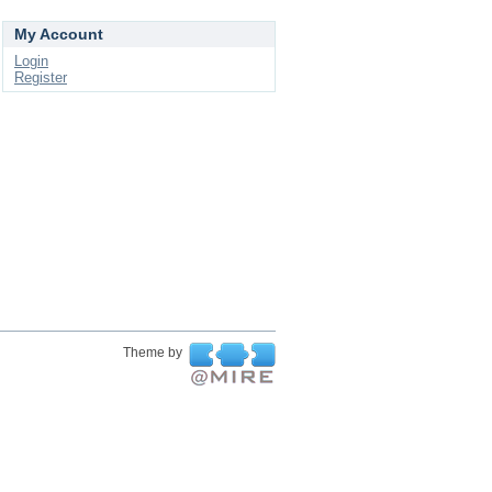
My Account
Login
Register
Theme by