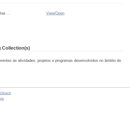
tas ...
View/
Open
 Collection(s)
ferentes às atividades, projetos e programas desenvolvidos no âmbito do
aSpace
osa