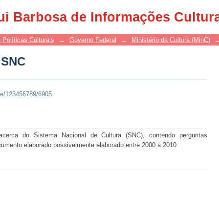
s SNC
ui Barbosa de Informações Cultur
 Políticas Culturais
→
Governo Federal
→
Ministério da Cultura (MinC)
s SNC
dle/123456789/6905
 acerca do Sistema Nacional de Cultura (SNC), contendo perguntas
cumento elaborado possivelmente elaborado entre 2000 a 2010