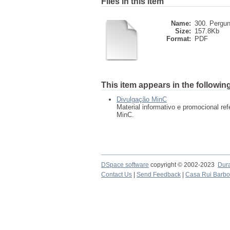
Files in this item
Name:
300. Pergun
Size:
157.8Kb
Format:
PDF
This item appears in the following
Divulgação MinC
Material informativo e promocional re
MinC.
DSpace software
copyright © 2002-2023
Dur
Contact Us
|
Send Feedback
|
Casa Rui Barb