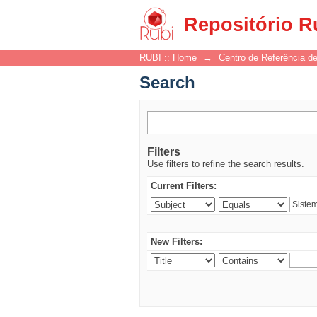
Search
Repositório R
RUBI :: Home
→
Centro de Referência de
Search
Filters
Use filters to refine the search results.
Current Filters:
New Filters: