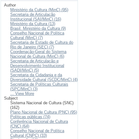
Author
Ministério da Cultura (MinC) (95)
Secretaria de Articulação
Institucional (SAI/MinC) (16)
Ministério da Cultura (13)
Brasil. Ministério da Cultura (9)
Conselho Nacional de Política
Cultural (MinC) (7)
Secretaria de Estado de Cultura do
Rio de Janeiro (SEC) (7)
Coordenação-Geral do Sistema
Nacional de Cultura (MinC) (6)
Secretaria de Articulação e
Desenvolvimento Institucional
(SADI/MinC) (5)
Secretaria da Cidadania e da
Diversidade Cultural (SCDC/MinC) (4)
Secretaria de Políticas Culturais
(SPC/MinC) (3)
... View More
Subject
Sistema Nacional de Cultura (SNC)
(162)
Plano Nacional de Cultura (PNC) (95)
Políticas públicas (74)
Conferência Nacional de Cultura
(CNC) (64)
Conselho Nacional de Política
Cultural (CNPC) (33)