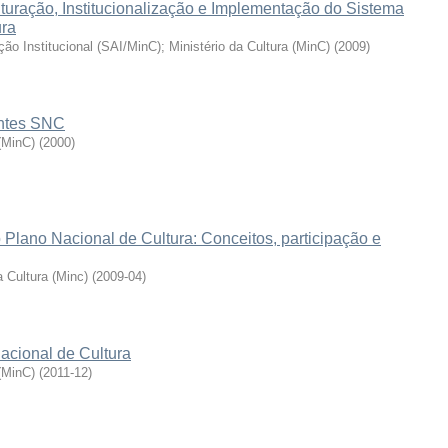
turação, Institucionalização e Implementação do Sistema
ura
ação Institucional (SAI/MinC)
;
Ministério da Cultura (MinC)
(
2009
)
entes SNC
 (MinC)
(
2000
)
 Plano Nacional de Cultura: Conceitos, participação e
 Cultura (Minc)
(
2009-04
)
acional de Cultura
 (MinC)
(
2011-12
)