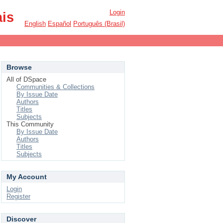
Login
ais
English
Español
Português (Brasil)
Browse
All of DSpace
Communities & Collections
By Issue Date
Authors
Titles
Subjects
This Community
By Issue Date
Authors
Titles
Subjects
My Account
Login
Register
Discover