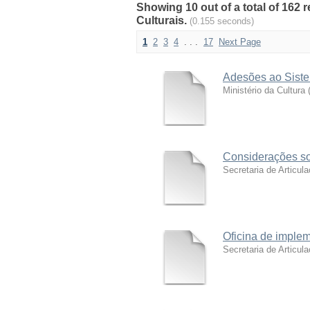
Showing 10 out of a total of 162 
Culturais.
(0.155 seconds)
1
2
3
4
. . .
17
Next Page
Adesões ao Siste
Ministério da Cultura
Considerações so
Secretaria de Articul
Oficina de implem
Secretaria de Articul