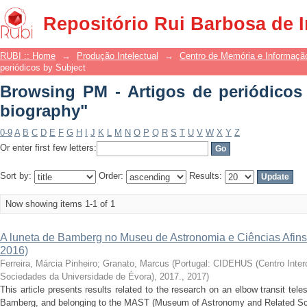
Browsing PM - Artigos de periódicos b
Repositório Rui Barbosa de 
RUBI :: Home
→
Produção Intelectual
→
Centro de Memória e Informaçã
periódicos by Subject
Browsing PM - Artigos de periódicos
biography"
0-9
A
B
C
D
E
F
G
H
I
J
K
L
M
N
O
P
Q
R
S
T
U
V
W
X
Y
Z
Or enter first few letters:
Sort by:
Order:
Results:
Now showing items 1-1 of 1
A luneta de Bamberg no Museu de Astronomia e Ciências Afins: 
2016)
Ferreira, Márcia Pinheiro
;
Granato, Marcus
(
Portugal: CIDEHUS (Centro Interdi
Sociedades da Universidade de Évora), 2017.
,
2017
)
This article presents results related to the research on an elbow transit t
Bamberg, and belonging to the MAST (Museum of Astronomy and Related Scie