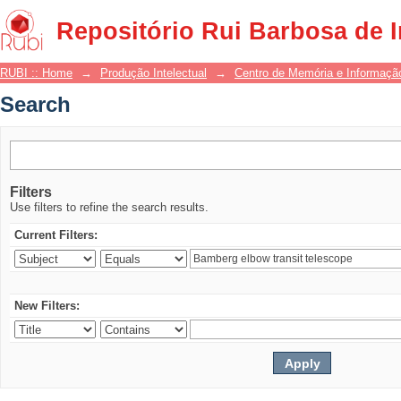
Search
Repositório Rui Barbosa de 
RUBI :: Home
→
Produção Intelectual
→
Centro de Memória e Informaçã
Search
Filters
Use filters to refine the search results.
Current Filters:
New Filters: