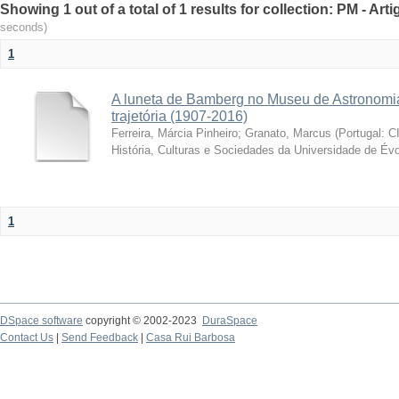
Showing 1 out of a total of 1 results for collection: PM - Ar
seconds)
1
A luneta de Bamberg no Museu de Astronomia
trajetória (1907-2016)
Ferreira, Márcia Pinheiro
;
Granato, Marcus
(
Portugal: C
História, Culturas e Sociedades da Universidade de Évo
1
DSpace software
copyright © 2002-2023
DuraSpace
Contact Us
|
Send Feedback
|
Casa Rui Barbosa