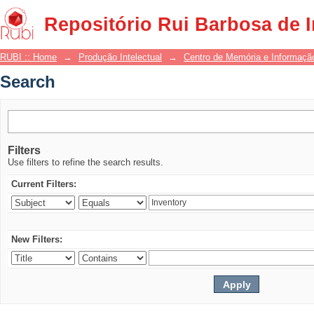
Search
Repositório Rui Barbosa de 
RUBI :: Home
→
Produção Intelectual
→
Centro de Memória e Informaçã
Search
Filters
Use filters to refine the search results.
Current Filters:
New Filters: