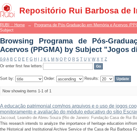
Browsing Programa de Pós-Gradua
Repositório Rui Barbosa de 
Subject "Jogos digitais"
RUBI :: Home
→
Programa de Pós-Graduação em Memória e Acervos (P
Subject
Browsing Programa de Pós-Gradua
Acervos (PPGMA) by Subject "Jogos di
0-9
A
B
C
D
E
F
G
H
I
J
K
L
M
N
O
P
Q
R
S
T
U
V
W
X
Y
Z
Or enter first few letters:
Sort by:
Order:
Results:
Now showing items 1-1 of 1
A educação patrimonial com/nos arquivos e o uso de jogos coop
monitoramento e avaliação do módulo educativo do sítio Escra
Jaccoud, Leandro de Abreu Souza
(
Rio de Janeiro: Fundação Casa de Rui B
This research intends to analyze the importance of heritage education in/from 
the Historical and Institutional Archive Service of the Casa de Rui Barbosa Fo