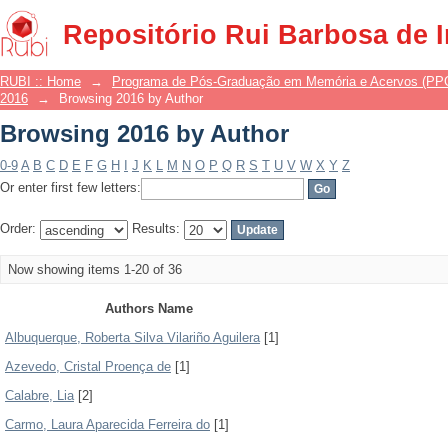
Browsing 2016 by Author
Repositório Rui Barbosa de 
RUBI :: Home
→
Programa de Pós-Graduação em Memória e Acervos (P
2016
→
Browsing 2016 by Author
Browsing 2016 by Author
0-9
A
B
C
D
E
F
G
H
I
J
K
L
M
N
O
P
Q
R
S
T
U
V
W
X
Y
Z
Or enter first few letters:
Order:
Results:
Now showing items 1-20 of 36
Authors Name
Albuquerque, Roberta Silva Vilariño Aguilera
[1]
Azevedo, Cristal Proença de
[1]
Calabre, Lia
[2]
Carmo, Laura Aparecida Ferreira do
[1]