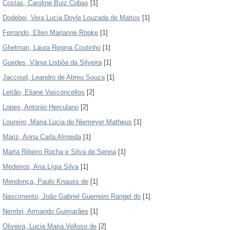
Costas, Caroline Buiz Cobas
[1]
Dodebei, Vera Lucia Doyle Louzada de Mattos
[1]
Ferrando, Ellen Marianne Röpke
[1]
Ghelman, Laura Regina Coutinho
[1]
Guedes, Vânia Lisbôa da Silveira
[1]
Jaccoud, Leandro de Abreu Souza
[1]
Leitão, Eliane Vasconcellos
[2]
Lopes, Antonio Herculano
[2]
Loureiro, Maria Lucia de Niemeyer Matheus
[1]
Mariz, Anna Carla Almeida
[1]
Marta Ribeiro Rocha e Silva de Senna
[1]
Medeiros, Ana Lígia Silva
[1]
Mendonça, Paulo Knauss de
[1]
Nascimento, João Gabriel Guerreiro Rangel do
[1]
Nembri, Armando Guimarães
[1]
Oliveira, Lucia Maria Velloso de
[2]