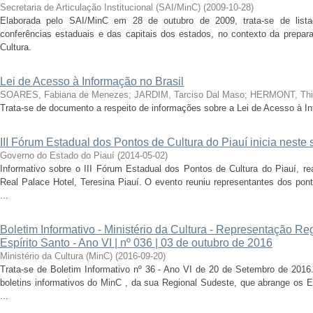
Secretaria de Articulação Institucional (SAI/MinC)
(
2009-10-28
)
Elaborada pelo SAI/MinC em 28 de outubro de 2009, trata-se de list
conferências estaduais e das capitais dos estados, no contexto da prepara
Cultura.
Lei de Acesso à Informação no Brasil
SOARES, Fabiana de Menezes
;
JARDIM, Tarciso Dal Maso
;
HERMONT, Thiag
Trata-se de documento a respeito de informações sobre a Lei de Acesso à In
III Fórum Estadual dos Pontos de Cultura do Piauí inicia neste 
Governo do Estado do Piauí
(
2014-05-02
)
Informativo sobre o III Fórum Estadual dos Pontos de Cultura do Piauí, r
Real Palace Hotel, Teresina Piauí. O evento reuniu representantes dos pont
...
Boletim Informativo - Ministério da Cultura - Representação Re
Espírito Santo - Ano VI | nº 036 | 03 de outubro de 2016
Ministério da Cultura (MinC)
(
2016-09-20
)
Trata-se de Boletim Informativo nº 36 - Ano VI de 20 de Setembro de 201
boletins informativos do MinC , da sua Regional Sudeste, que abrange os E
...