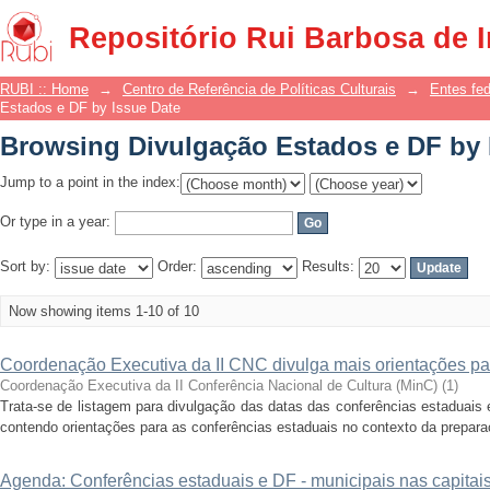
Browsing Divulgação Estados e DF by 
Repositório Rui Barbosa de 
RUBI :: Home
→
Centro de Referência de Políticas Culturais
→
Entes fe
Estados e DF by Issue Date
Browsing Divulgação Estados e DF by 
Jump to a point in the index:
Or type in a year:
Sort by:
Order:
Results:
Now showing items 1-10 of 10
Coordenação Executiva da II CNC divulga mais orientações pa
Coordenação Executiva da II Conferência Nacional de Cultura (MinC)
(
1
)
Trata-se de listagem para divulgação das datas das conferências estaduais
contendo orientações para as conferências estaduais no contexto da preparaç
Agenda: Conferências estaduais e DF - municipais nas capitai