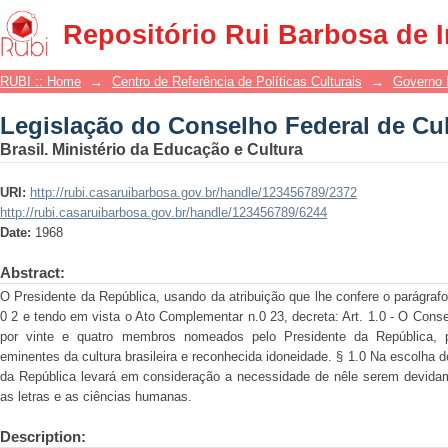
Legislação do Conselho Federal de Cul
Repositório Rui Barbosa de 
RUBI :: Home
→
Centro de Referência de Políticas Culturais
→
Governo 
Legislação do Conselho Federal de Cul
Brasil. Ministério da Educação e Cultura
URI:
http://rubi.casaruibarbosa.gov.br/handle/123456789/2372
http://rubi.casaruibarbosa.gov.br/handle/123456789/6244
Date:
1968
Abstract:
O Presidente da República, usando da atribuição que lhe confere o parágrafo 
0 2 e tendo em vista o Ato Complementar n.0 23, decreta: Art. 1.0 - O Conse
por vinte e quatro membros nomeados pelo Presidente da República, p
eminentes da cultura brasileira e reconhecida idoneidade. § 1.0 Na escolha
da República levará em consideração a necessidade de nêle serem devidam
as letras e as ciências humanas.
Description: