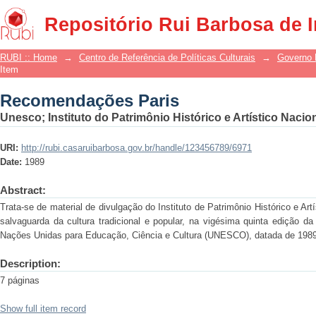
Recomendações Paris
Repositório Rui Barbosa de 
RUBI :: Home
→
Centro de Referência de Políticas Culturais
→
Governo 
Item
Recomendações Paris
Unesco
;
Instituto do Patrimônio Histórico e Artístico Nacio
URI:
http://rubi.casaruibarbosa.gov.br/handle/123456789/6971
Date:
1989
Abstract:
Trata-se de material de divulgação do Instituto de Patrimônio Histórico e 
salvaguarda da cultura tradicional e popular, na vigésima quinta edição d
Nações Unidas para Educação, Ciência e Cultura (UNESCO), datada de 1989
Description:
7 páginas
Show full item record