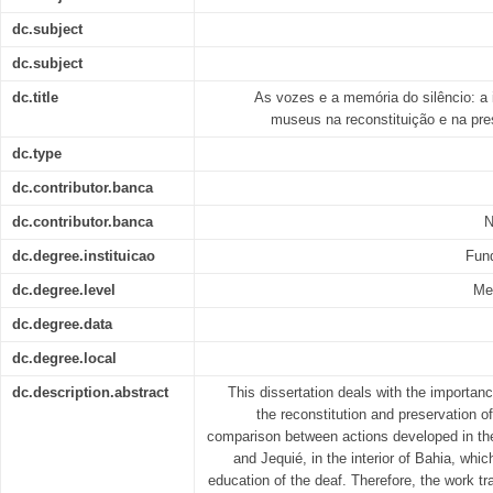
dc.subject
dc.subject
dc.title
As vozes e a memória do silêncio: a
museus na reconstituição e na pr
dc.type
dc.contributor.banca
dc.contributor.banca
N
dc.degree.instituicao
Fun
dc.degree.level
Me
dc.degree.data
dc.degree.local
dc.description.abstract
This dissertation deals with the importan
the reconstitution and preservation
comparison between actions developed in the
and Jequié, in the interior of Bahia, whic
education of the deaf. Therefore, the work tra