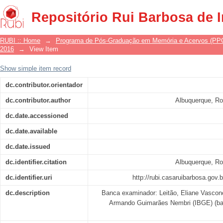
As vozes e a memória do silêncio:
Repositório Rui Barbosa de 
reconstituição e na preservação da me
RUBI :: Home
→
Programa de Pós-Graduação em Memória e Acervos (P
2016
→
View Item
Show simple item record
dc.contributor.orientador
dc.contributor.author
Albuquerque, Rob
dc.date.accessioned
dc.date.available
dc.date.issued
dc.identifier.citation
Albuquerque, Rob
dc.identifier.uri
http://rubi.casaruibarbosa.gov
dc.description
Banca examinador: Leitão, Eliane Vasconc
Armando Guimarães Nembri (IBGE) (ban