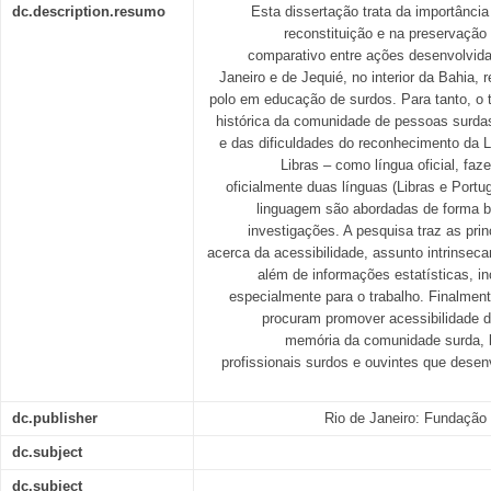
dc.description.resumo
Esta dissertação trata da importânc
reconstituição e na preservaçã
comparativo entre ações desenvolvida
Janeiro e de Jequié, no interior da Bahia,
polo em educação de surdos. Para tanto, o tr
histórica da comunidade de pessoas surdas
e das dificuldades do reconhecimento da Lí
Libras – como língua oficial, fa
oficialmente duas línguas (Libras e Portu
linguagem são abordadas de forma bre
investigações. A pesquisa traz as pri
acerca da acessibilidade, assunto intrinsec
além de informações estatísticas, i
especialmente para o trabalho. Finalment
procuram promover acessibilidade d
memória da comunidade surda,
profissionais surdos e ouvintes que desen
dc.publisher
Rio de Janeiro: Fundação
dc.subject
dc.subject