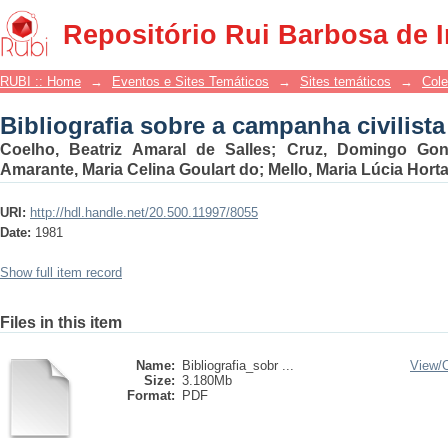
Bibliografia sobre a campanha civilista
Repositório Rui Barbosa de 
RUBI :: Home
→
Eventos e Sites Temáticos
→
Sites temáticos
→
Cole
Bibliografia sobre a campanha civilista
Coelho, Beatriz Amaral de Salles; Cruz, Domingo Gon
Amarante, Maria Celina Goulart do; Mello, Maria Lúcia Hort
URI:
http://hdl.handle.net/20.500.11997/8055
Date:
1981
Show full item record
Files in this item
Name:
Bibliografia_sobr ...
View/
Size:
3.180Mb
Format:
PDF