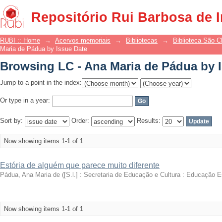
Browsing LC - Ana Maria de Pádua by 
Repositório Rui Barbosa de 
RUBI :: Home
→
Acervos memoriais
→
Bibliotecas
→
Biblioteca São 
Maria de Pádua by Issue Date
Browsing LC - Ana Maria de Pádua by 
Jump to a point in the index:
Or type in a year:
Sort by:
Order:
Results:
Now showing items 1-1 of 1
Estória de alguém que parece muito diferente
Pádua, Ana Maria de
(
[S.l.] : Secretaria de Educação e Cultura : Educação E
Now showing items 1-1 of 1