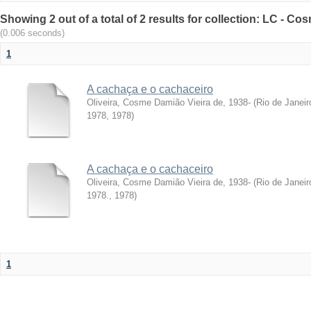
Showing 2 out of a total of 2 results for collection: LC - Co
(0.006 seconds)
1
A cachaça e o cachaceiro
Oliveira, Cosme Damião Vieira de, 1938-
(
Rio de Janeiro
1978
,
1978
)
A cachaça e o cachaceiro
Oliveira, Cosme Damião Vieira de, 1938-
(
Rio de Janeiro
1978.
,
1978
)
1