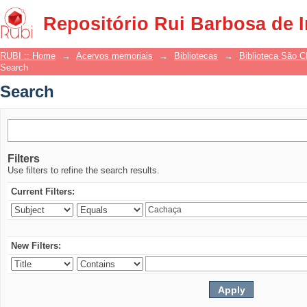
Search
Repositório Rui Barbosa de 
RUBI :: Home
→
Acervos memoriais
→
Bibliotecas
→
Biblioteca São 
Search
Search
Filters
Use filters to refine the search results.
Current Filters:
New Filters: