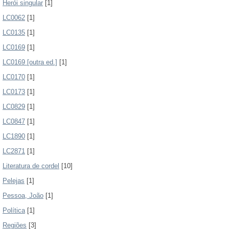
Herói singular
[1]
LC0062
[1]
LC0135
[1]
LC0169
[1]
LC0169 [outra ed.]
[1]
LC0170
[1]
LC0173
[1]
LC0829
[1]
LC0847
[1]
LC1890
[1]
LC2871
[1]
Literatura de cordel
[10]
Pelejas
[1]
Pessoa, João
[1]
Política
[1]
Regiões
[3]