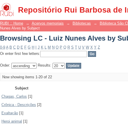
Browsing LC - Luiz Nunes Alves by Su
Repositório Rui Barbosa de 
RUBI :: Home
→
Acervos memoriais
→
Bibliotecas
→
Biblioteca São 
Nunes Alves by Subject
Browsing LC - Luiz Nunes Alves by Su
0-9
A
B
C
D
E
F
G
H
I
J
K
L
M
N
O
P
Q
R
S
T
U
V
W
X
Y
Z
Or enter first few letters:
Order:
Results:
Now showing items 1-20 of 22
Subject
Chagas, Carlos
[1]
Crônica - Descrições
[2]
Exaltação
[1]
Heroi animal
[1]