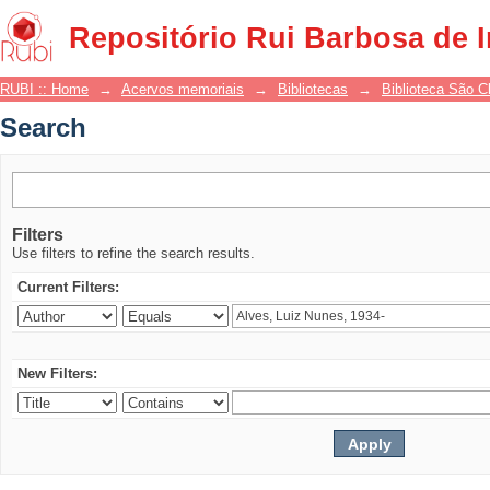
Search
Repositório Rui Barbosa de 
RUBI :: Home
→
Acervos memoriais
→
Bibliotecas
→
Biblioteca São 
Search
Filters
Use filters to refine the search results.
Current Filters:
New Filters: