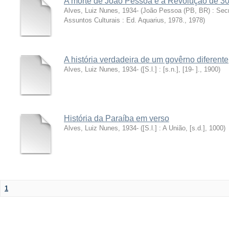
A morte de João Pessoa e a Revolução de 3
Alves, Luiz Nunes, 1934-
(
João Pessoa (PB, BR) : Secr.
Assuntos Culturais : Ed. Aquarius, 1978.
,
1978
)
A história verdadeira de um govêrno diferente
Alves, Luiz Nunes, 1934-
(
[S.l.] : [s.n.], [19- ].
,
1900
)
História da Paraíba em verso
Alves, Luiz Nunes, 1934-
(
[S.l.] : A União, [s.d.]
,
1000
)
1