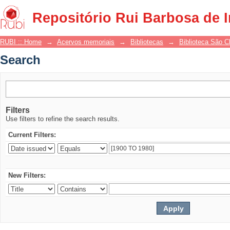
Search
Repositório Rui Barbosa de 
RUBI :: Home
→
Acervos memoriais
→
Bibliotecas
→
Biblioteca São 
Search
Filters
Use filters to refine the search results.
Current Filters:
New Filters: