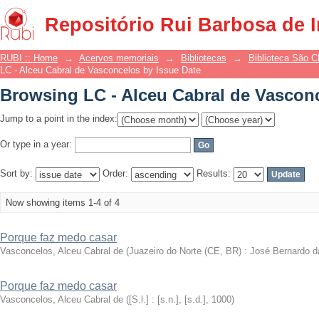
Browsing LC - Alceu Cabral de Vasconc
Repositório Rui Barbosa de 
RUBI :: Home
→
Acervos memoriais
→
Bibliotecas
→
Biblioteca São 
LC - Alceu Cabral de Vasconcelos by Issue Date
Browsing LC - Alceu Cabral de Vasconc
Jump to a point in the index:
Or type in a year:
Sort by:
Order:
Results:
Now showing items 1-4 of 4
Porque faz medo casar
Vasconcelos, Alceu Cabral de
(
Juazeiro do Norte (CE, BR) : José Bernardo da 
Porque faz medo casar
Vasconcelos, Alceu Cabral de
(
[S.l.] : [s.n.], [s.d.]
,
1000
)