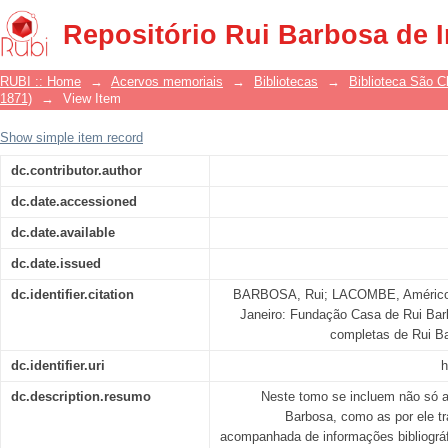
Poesias
Repositório Rui Barbosa de 
RUBI :: Home
→
Acervos memoriais
→
Bibliotecas
→
Biblioteca São 
1871)
→
View Item
Show simple item record
dc.contributor.author
dc.date.accessioned
dc.date.available
dc.date.issued
dc.identifier.citation
BARBOSA, Rui; LACOMBE, Américo J
Janeiro: Fundação Casa de Rui Barb
completas de Rui Bar
dc.identifier.uri
h
dc.description.resumo
Neste tomo se incluem não só a
Barbosa, como as por ele t
acompanhada de informações bibliográfi