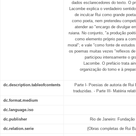
dados esclarecedores do texto. O p
Lacombe explica o verdadeiro sentido
de inculcar Rui como grande poeta
como poeta, nem pretendeu competir
atender ao "encargo de divulgar e
ruiana. No conjunto, "a produção poét
como elemento próprio para a com
moral"; e vale "como fonte de estudos 
os poemas muitas vezes "reflexos de 
participou intensamente o gra
Lacombe. O prefácio trata aind
organização do tomo e à prepar
dc.description.tableofcontents
Parte I- Poesias de autoria de Rui 
traduzidas. - Parte III- Matéria rel
dc.format.medium
dc.language.iso
dc.publisher
Rio de Janeiro: Fundação
dc.relation.serie
(Obras completas de Rui Bar