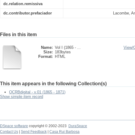
dc.relation.remissiva
dc.contributor.prefaciador
Lacombe, Am
Files in this item
Name:
Vol I (1865 - ...
View/
Size:
183bytes
Format:
HTML
This item appears in the following Collection(s)
OCRBdigital - v.01 (1865 - 1871)
Show simple item record
DSpace software
copyright © 2002-2023
DuraSpace
Contact Us
|
Send Feedback
|
Casa Rui Barbosa