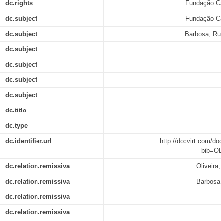
dc.rights
Fundação C
dc.subject
Fundação C
dc.subject
Barbosa, Rui
dc.subject
dc.subject
dc.subject
dc.subject
dc.title
dc.type
dc.identifier.url
http://docvirt.com/do
bib=O
dc.relation.remissiva
Oliveira
dc.relation.remissiva
Barbosa 
dc.relation.remissiva
dc.relation.remissiva