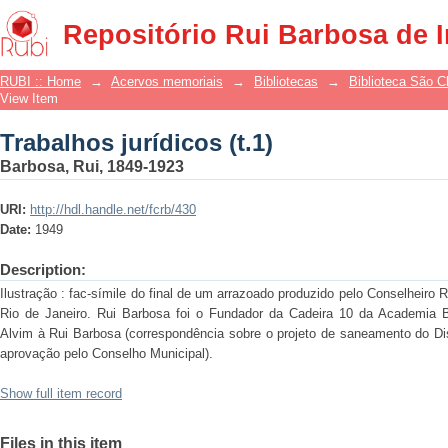
Trabalhos jurídicos (t.1)
Repositório Rui Barbosa de 
RUBI :: Home
→
Acervos memoriais
→
Bibliotecas
→
Biblioteca São 
View Item
Trabalhos jurídicos (t.1)
Barbosa, Rui, 1849-1923
URI:
http://hdl.handle.net/fcrb/430
Date:
1949
Description:
Ilustração : fac-símile do final de um arrazoado produzido pelo Conselheir
Rio de Janeiro. Rui Barbosa foi o Fundador da Cadeira 10 da Academia Br
Alvim à Rui Barbosa (correspondência sobre o projeto de saneamento do Dist
aprovação pelo Conselho Municipal).
Show full item record
Files in this item