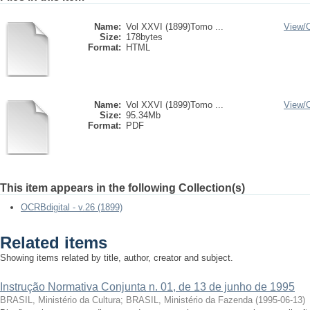
Name:
Vol XXVI (1899)Tomo ...
View/
Size:
178bytes
Format:
HTML
Name:
Vol XXVI (1899)Tomo ...
View/
Size:
95.34Mb
Format:
PDF
This item appears in the following Collection(s)
OCRBdigital - v.26 (1899)
Related items
Showing items related by title, author, creator and subject.
Instrução Normativa Conjunta n. 01, de 13 de junho de 1995
BRASIL, Ministério da Cultura
;
BRASIL, Ministério da Fazenda
(
1995-06-13
)