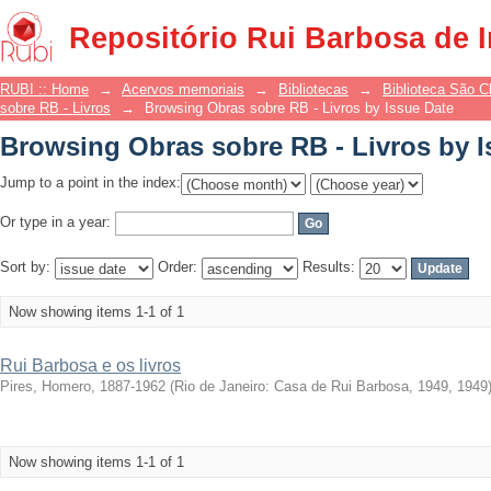
Browsing Obras sobre RB - Livros by I
Repositório Rui Barbosa de 
RUBI :: Home
→
Acervos memoriais
→
Bibliotecas
→
Biblioteca São 
sobre RB - Livros
→
Browsing Obras sobre RB - Livros by Issue Date
Browsing Obras sobre RB - Livros by I
Jump to a point in the index:
Or type in a year:
Sort by:
Order:
Results:
Now showing items 1-1 of 1
Rui Barbosa e os livros
Pires, Homero, 1887-1962
(
Rio de Janeiro: Casa de Rui Barbosa, 1949
,
1949
Now showing items 1-1 of 1