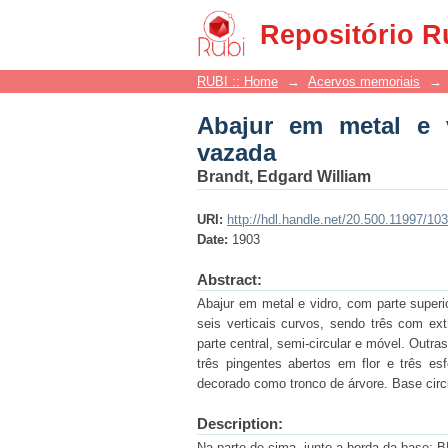
Abajur em metal e vid
Repositório R
RUBI :: Home
→
Acervos memoriais
→
Abajur em metal e 
vazada
Brandt, Edgard William
URI:
http://hdl.handle.net/20.500.11997/10
Date:
1903
Abstract:
Abajur em metal e vidro, com parte superio
seis verticais curvos, sendo três com ex
parte central, semi-circular e móvel. Outr
três pingentes abertos em flor e três es
decorado como tronco de árvore. Base circ
Description:
Na parte de cima, junto a borda da base: