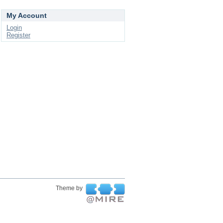
My Account
Login
Register
Theme by