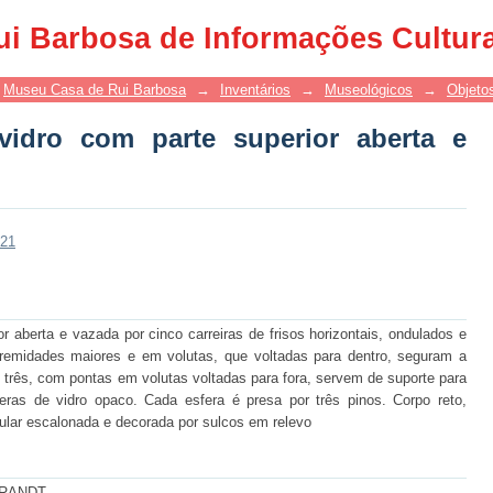
ro com parte superior aberta e vazada
ui Barbosa de Informações Cultur
Museu Casa de Rui Barbosa
→
Inventários
→
Museológicos
→
Objetos
vidro com parte superior aberta e
321
r aberta e vazada por cinco carreiras de frisos horizontais, ondulados e
tremidades maiores e em volutas, que voltadas para dentro, seguram a
as três, com pontas em volutas voltadas para fora, servem de suporte para
feras de vidro opaco. Cada esfera é presa por três pinos. Corpo reto,
ular escalonada e decorada por sulcos em relevo
 BRANDT