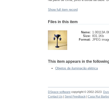
Show full item record
Files in this item
Name:
1.00113A.06
Size:
831.1Kb
Format:
JPEG imag
This item appears in the following
Objetos de iluminação elétrica
DSpace software
copyright © 2002-2023
Dur
Contact Us
|
Send Feedback
|
Casa Rui Barb