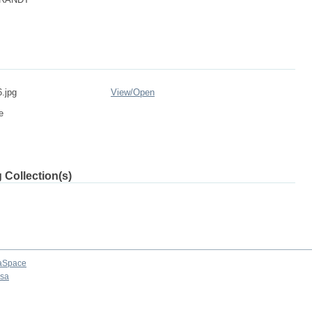
.jpg
View/
Open
e
 Collection(s)
aSpace
osa