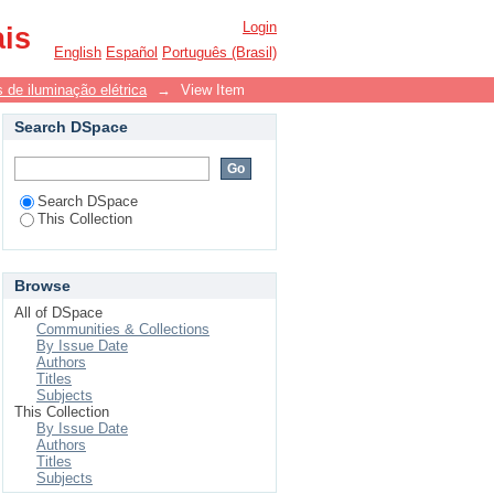
Login
ais
English
Español
Português (Brasil)
 de iluminação elétrica
→
View Item
Search DSpace
Search DSpace
This Collection
Browse
All of DSpace
Communities & Collections
By Issue Date
Authors
Titles
Subjects
This Collection
By Issue Date
Authors
Titles
Subjects