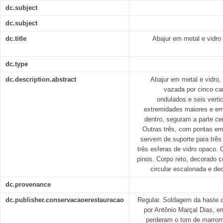
dc.subject
dc.subject
dc.title
Abajur em metal e vidro 
dc.type
dc.description.abstract
Abajur em metal e vidro,
vazada por cinco car
ondulados e seis verti
extremidades maiores e em 
dentro, seguram a parte cen
Outras três, com pontas em 
servem de suporte para três 
três esferas de vidro opaco. 
pinos. Corpo reto, decorado 
circular escalonada e de
dc.provenance
dc.publisher.conservacaoerestauracao
Regular. Soldagem da haste 
por Antônio Marçal Dias, e
perderam o tom de marrom 