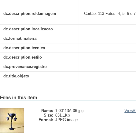
dc.description.refdaimagem
Cartão: 113 Fotos: 4, 5, 6 e 7
dc.description.localizacao
dc.format.material
dc.description.tecnica
dc.description.estilo
dc.provenance.registro
dc.title.objeto
Files in this item
Name:
1.00113A.06.jpg
View/
Size:
831.1Kb
Format:
JPEG image