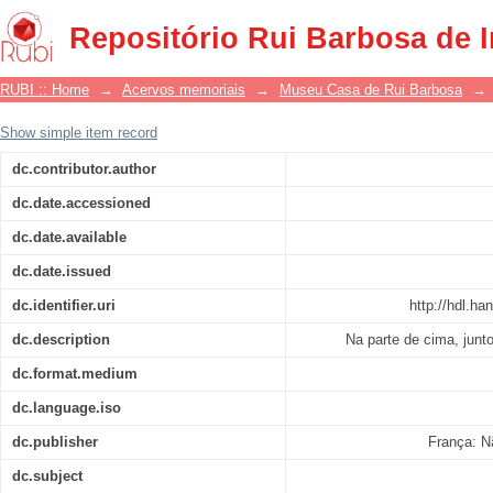
Abajur em metal e vidro com parte supe
Repositório Rui Barbosa de 
RUBI :: Home
→
Acervos memoriais
→
Museu Casa de Rui Barbosa
→
Show simple item record
dc.contributor.author
dc.date.accessioned
dc.date.available
dc.date.issued
dc.identifier.uri
http://hdl.h
dc.description
Na parte de cima, jun
dc.format.medium
dc.language.iso
dc.publisher
França: N
dc.subject