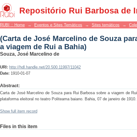
(Carta de José Marcelino de Souza 
Repositório Rui Barbosa de 
Bahia)
RUBI :: Home
→
Eventos e Sites Temáticos
→
Sites temáticos
→
Cole
(Carta de José Marcelino de Souza par
a viagem de Rui a Bahia)
Souza, José Marcelino de
URI:
http://hdl.handle.net/20.500.11997/11042
Date:
1910-01-07
Abstract:
Carta de José Marcelino de Souza para Rui Barbosa sobre a viagem de Rui
plataforma eleitoral no teatro Politeama baiano. Bahia, 07 de janeiro de 1910
Show full item record
Files in this item