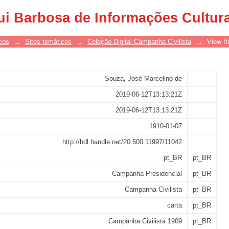
elino de Souza para Rui Barbosa sob
ui Barbosa de Informações Cultur
cos
→
Sites temáticos
→
Coleção Digital Campanha Civilista
→
View I
Souza, José Marcelino de
2019-06-12T13:13:21Z
2019-06-12T13:13:21Z
1910-01-07
http://hdl.handle.net/20.500.11997/11042
pt_BR
pt_BR
Campanha Presidencial
pt_BR
Campanha Civilista
pt_BR
carta
pt_BR
Campanha Civilista 1909
pt_BR