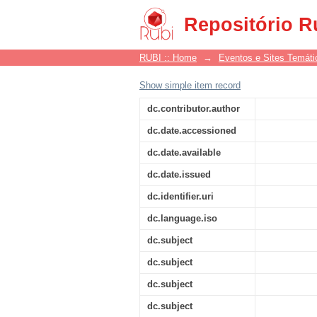
(Carta de José Marc
Repositório R
Bahia)
RUBI :: Home
→
Eventos e Sites Temáti
Show simple item record
dc.contributor.author
dc.date.accessioned
dc.date.available
dc.date.issued
dc.identifier.uri
dc.language.iso
dc.subject
dc.subject
dc.subject
dc.subject