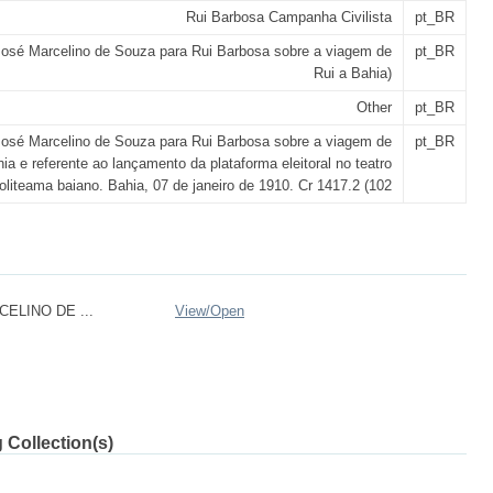
Rui Barbosa Campanha Civilista
pt_BR
José Marcelino de Souza para Rui Barbosa sobre a viagem de
pt_BR
Rui a Bahia)
Other
pt_BR
José Marcelino de Souza para Rui Barbosa sobre a viagem de
pt_BR
ia e referente ao lançamento da plataforma eleitoral no teatro
oliteama baiano. Bahia, 07 de janeiro de 1910. Cr 1417.2 (102
ELINO DE ...
View/
Open
 Collection(s)