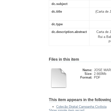
dc.subject
dc.title
(Carta de 
dc.type
dc.description.abstract
Carta de 
Rui a Bah
P
Files in this item
Name:
JOSE MARC
Size:
2.660Mb
Format:
PDF
This item appears in the following
Coleção Digital Campanha Civilista
Show simple item record