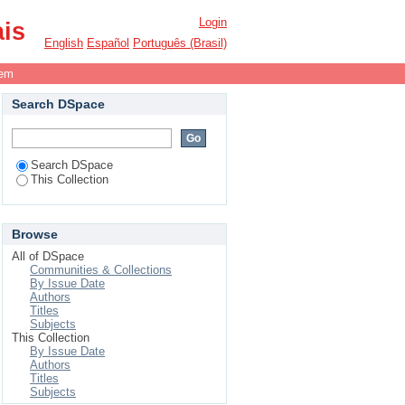
re a viagem de Rui a
Login
ais
English
Español
Português (Brasil)
tem
Search DSpace
Search DSpace
This Collection
Browse
All of DSpace
Communities & Collections
By Issue Date
Authors
Titles
Subjects
This Collection
By Issue Date
Authors
Titles
Subjects