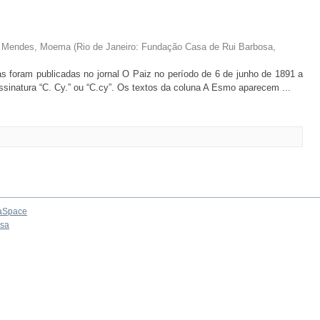
ia; Mendes, Moema
(
Rio de Janeiro: Fundação Casa de Rui Barbosa,
as foram publicadas no jornal O Paiz no período de 6 de junho de 1891 a
ssinatura “C. Cy.” ou “C.cy”. Os textos da coluna A Esmo aparecem ...
aSpace
osa