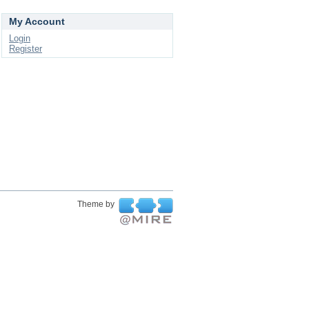
My Account
Login
Register
Theme by