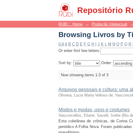
Browsing Livros by Ti
Repositório R
RUBI :: Home
→
Produção Intelectual
Browsing Livros by Ti
0-9
A
B
C
D
E
F
G
H
I
J
K
L
M
N
O
P
Q
R
Or enter first few letters:
Sort by:
Order:
Now showing items 1-3 of 3
Arquivos pessoais e cultura: uma a
Oliveira, Lucia Maria Velloso de; Vasconcel
Modos e modas, usos e costumes
Vasconcellos, Eliane; Savelli, Ivette
(
Rio d
Esta coletânea de crônicas, de Corina 
periódico A Folha Nova. Foram publicadas
pseudônimo ...