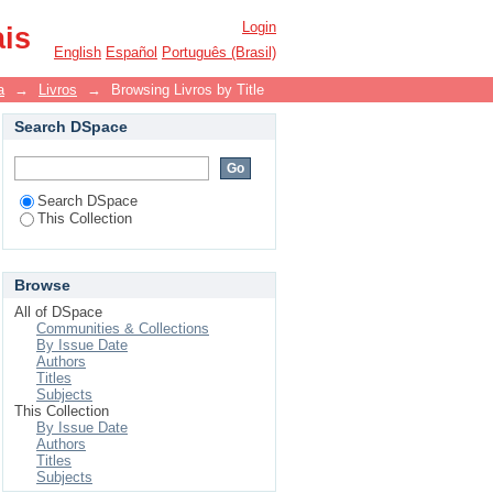
Login
ais
English
Español
Português (Brasil)
a
→
Livros
→
Browsing Livros by Title
Search DSpace
Search DSpace
This Collection
Browse
All of DSpace
Communities & Collections
By Issue Date
Authors
Titles
Subjects
This Collection
By Issue Date
Authors
Titles
Subjects