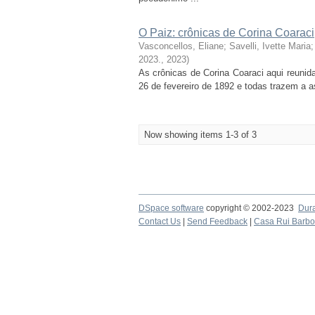
O Paiz: crônicas de Corina Coaraci
Vasconcellos, Eliane; Savelli, Ivette Mar
2023.
,
2023
)
As crônicas de Corina Coaraci aqui reunid
26 de fevereiro de 1892 e todas trazem a a
Now showing items 1-3 of 3
DSpace software
copyright © 2002-2023
Dur
Contact Us
|
Send Feedback
|
Casa Rui Barb