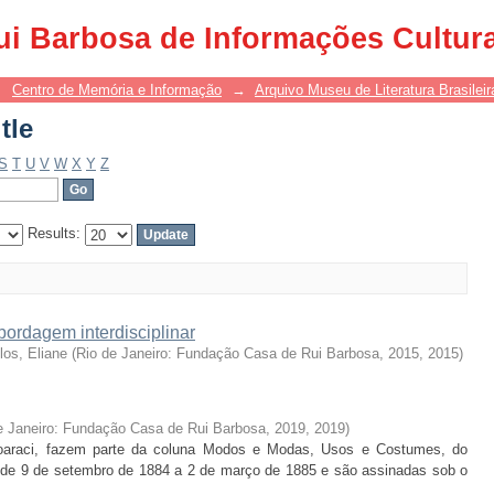
tle
ui Barbosa de Informações Cultur
→
Centro de Memória e Informação
→
Arquivo Museu de Literatura Brasileir
tle
S
T
U
V
W
X
Y
Z
Results:
bordagem interdisciplinar
los, Eliane
(
Rio de Janeiro: Fundação Casa de Rui Barbosa, 2015
,
2015
)
e Janeiro: Fundação Casa de Rui Barbosa, 2019
,
2019
)
Coaraci, fazem parte da coluna Modos e Modas, Usos e Costumes, do
 de 9 de setembro de 1884 a 2 de março de 1885 e são assinadas sob o