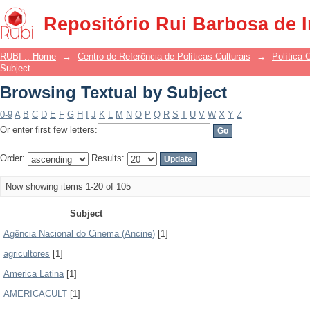
Browsing Textual by Subject
Repositório Rui Barbosa de 
RUBI :: Home
→
Centro de Referência de Políticas Culturais
→
Política 
Subject
Browsing Textual by Subject
0-9
A
B
C
D
E
F
G
H
I
J
K
L
M
N
O
P
Q
R
S
T
U
V
W
X
Y
Z
Or enter first few letters:
Order:
Results:
Now showing items 1-20 of 105
Subject
Agência Nacional do Cinema (Ancine)
[1]
agricultores
[1]
America Latina
[1]
AMERICACULT
[1]