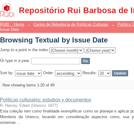
Browsing Textual by Issue Date
Repositório Rui Barbosa de 
RUBI :: Home
→
Centro de Referência de Políticas Culturais
→
Política 
Issue Date
Browsing Textual by Issue Date
Jump to a point in the index:
Or type in a year:
Sort by:
Order:
Results:
Now showing items 1-20 of 49
Políticas culturales: estudios y documentos
R. Harvey, Edwin
(
Unesco
,
1977
)
Esta coleção tem como finalidade exemplificar como se planejar e aplicar po
Membros da Unesco, levando em consideração aspectos como, sua pró
sistemas ...