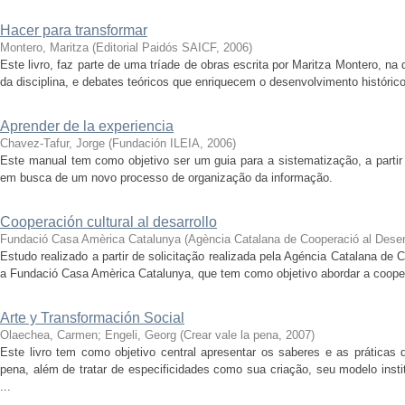
Hacer para transformar
Montero, Maritza
(
Editorial Paidós SAICF
,
2006
)
Este livro, faz parte de uma tríade de obras escrita por Maritza Montero, n
da disciplina, e debates teóricos que enriquecem o desenvolvimento históric
Aprender de la experiencia
Chavez-Tafur, Jorge
(
Fundación ILEIA
,
2006
)
Este manual tem como objetivo ser um guia para a sistematização, a partir
em busca de um novo processo de organização da informação.
Cooperación cultural al desarrollo
Fundació Casa Amèrica Catalunya
(
Agència Catalana de Cooperació al Des
Estudo realizado a partir de solicitação realizada pela Agéncia Catalana d
a Fundació Casa Amèrica Catalunya, que tem como objetivo abordar a cooperaç
Arte y Transformación Social
Olaechea, Carmen
;
Engeli, Georg
(
Crear vale la pena
,
2007
)
Este livro tem como objetivo central apresentar os saberes e as práticas 
pena, além de tratar de especificidades como sua criação, seu modelo insti
...