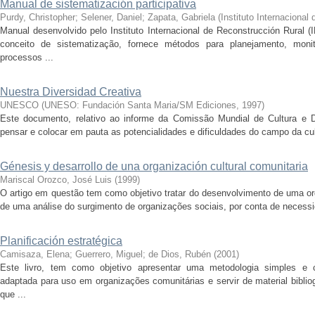
Manual de sistematización participativa
Purdy, Christopher
;
Selener, Daniel
;
Zapata, Gabriela
(
Instituto Internacional
Manual desenvolvido pelo Instituto Internacional de Reconstrucción Rural (
conceito de sistematização, fornece métodos para planejamento, moni
processos ...
Nuestra Diversidad Creativa
UNESCO
(
UNESO: Fundación Santa Maria/SM Ediciones
,
1997
)
Este documento, relativo ao informe da Comissão Mundial de Cultura e De
pensar e colocar em pauta as potencialidades e dificuldades do campo da cul
Génesis y desarrollo de una organización cultural comunitaria
Mariscal Orozco, José Luis
(
1999
)
O artigo em questão tem como objetivo tratar do desenvolvimento de uma org
de uma análise do surgimento de organizações sociais, por conta de necessid
Planificación estratégica
Camisaza, Elena
;
Guerrero, Miguel
;
de Dios, Rubén
(
2001
)
Este livro, tem como objetivo apresentar uma metodologia simples e c
adaptada para uso em organizações comunitárias e servir de material bibliog
que ...