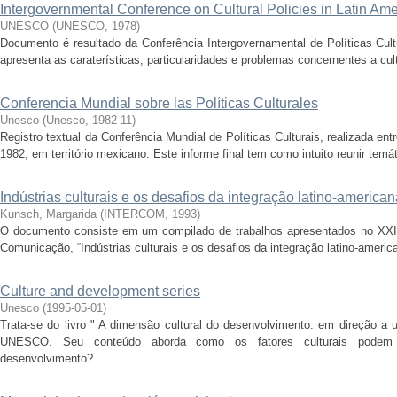
Intergovernmental Conference on Cultural Policies in Latin Am
UNESCO
(
UNESCO
,
1978
)
Documento é resultado da Conferência Intergovernamental de Políticas Cult
apresenta as caraterísticas, particularidades e problemas concernentes a cultur
Conferencia Mundial sobre las Políticas Culturales
Unesco
(
Unesco
,
1982-11
)
Registro textual da Conferência Mundial de Políticas Culturais, realizada en
1982, em território mexicano. Este informe final tem como intuito reunir temá
Indústrias culturais e os desafios da integração latino-american
Kunsch, Margarida
(
INTERCOM
,
1993
)
O documento consiste em um compilado de trabalhos apresentados no XXI C
Comunicação, “Indústrias culturais e os desafios da integração latino-america
Culture and development series
Unesco
(
1995-05-01
)
Trata-se do livro " A dimensão cultural do desenvolvimento: em direção a 
UNESCO. Seu conteúdo aborda como os fatores culturais podem 
desenvolvimento? ...