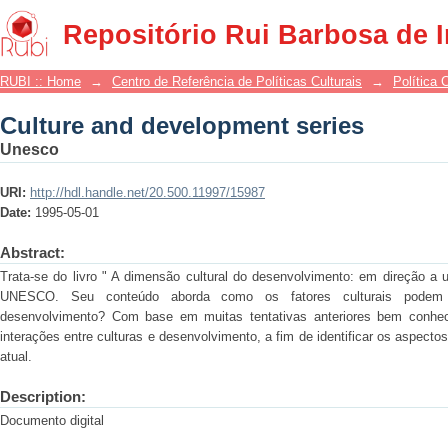
Culture and development series
Repositório Rui Barbosa de 
RUBI :: Home
→
Centro de Referência de Políticas Culturais
→
Política 
Culture and development series
Unesco
URI:
http://hdl.handle.net/20.500.11997/15987
Date:
1995-05-01
Abstract:
Trata-se do livro " A dimensão cultural do desenvolvimento: em direção a 
UNESCO. Seu conteúdo aborda como os fatores culturais podem 
desenvolvimento? Com base em muitas tentativas anteriores bem conhecid
interações entre culturas e desenvolvimento, a fim de identificar os aspec
atual.
Description:
Documento digital