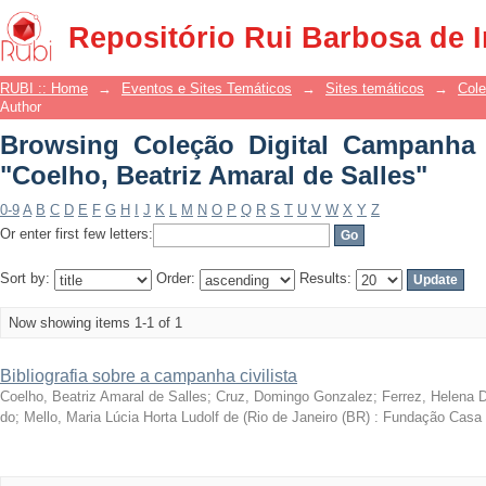
Browsing Coleção Digital Campanha Ci
Repositório Rui Barbosa de 
de Salles"
RUBI :: Home
→
Eventos e Sites Temáticos
→
Sites temáticos
→
Cole
Author
Browsing Coleção Digital Campanha C
"Coelho, Beatriz Amaral de Salles"
0-9
A
B
C
D
E
F
G
H
I
J
K
L
M
N
O
P
Q
R
S
T
U
V
W
X
Y
Z
Or enter first few letters:
Sort by:
Order:
Results:
Now showing items 1-1 of 1
Bibliografia sobre a campanha civilista
Coelho, Beatriz Amaral de Salles; Cruz, Domingo Gonzalez; Ferrez, Helena 
do; Mello, Maria Lúcia Horta Ludolf de
(
Rio de Janeiro (BR) : Fundação Casa