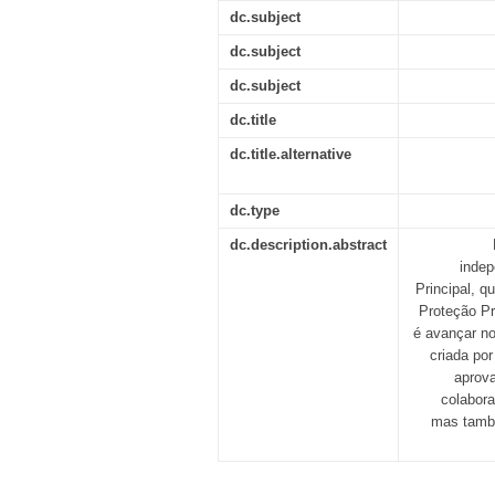
dc.subject
dc.subject
dc.subject
dc.title
dc.title.alternative
dc.type
dc.description.abstract
indep
Principal, 
Proteção Pr
é avançar n
criada po
aprov
colabora
mas també