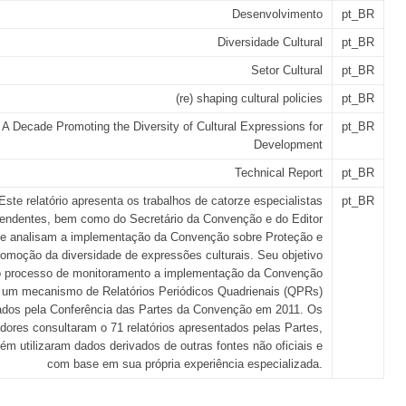
Desenvolvimento
pt_BR
Diversidade Cultural
pt_BR
Setor Cultural
pt_BR
(re) shaping cultural policies
pt_BR
A Decade Promoting the Diversity of Cultural Expressions for
pt_BR
Development
Technical Report
pt_BR
Este relatório apresenta os trabalhos de catorze especialistas
pt_BR
endentes, bem como do Secretário da Convenção e do Editor
que analisam a implementação da Convenção sobre Proteção e
omoção da diversidade de expressões culturais. Seu objetivo
o processo de monitoramento a implementação da Convenção
r um mecanismo de Relatórios Periódicos Quadrienais (QPRs)
ados pela Conferência das Partes da Convenção em 2011. Os
dores consultaram o 71 relatórios apresentados pelas Partes,
m utilizaram dados derivados de outras fontes não oficiais e
com base em sua própria experiência especializada.