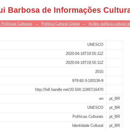
policies
ui Barbosa de Informações Cultur
 Políticas Culturais
→
Política Cultural Global
→
Ações política cultural g
UNESCO
2020-04-18T19:55:11Z
2020-04-18T19:55:11Z
2015
978-92-3-100136-9
http://hdl.handle.net/20.500.11997/16470
en
pt_BR
UNESCO
pt_BR
Políticas Culturais
pt_BR
Identidade Cultural
pt_BR