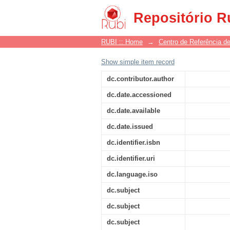
(re) shaping cultural 
Repositório R
RUBI :: Home
→
Centro de Referência de
Show simple item record
dc.contributor.author
dc.date.accessioned
dc.date.available
dc.date.issued
dc.identifier.isbn
dc.identifier.uri
dc.language.iso
dc.subject
dc.subject
dc.subject