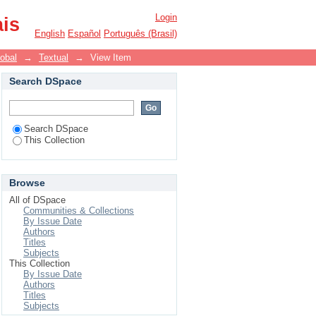
Login
ais
English
Español
Português (Brasil)
lobal
→
Textual
→
View Item
Search DSpace
Search DSpace
This Collection
Browse
All of DSpace
Communities & Collections
By Issue Date
Authors
Titles
Subjects
This Collection
By Issue Date
Authors
Titles
Subjects