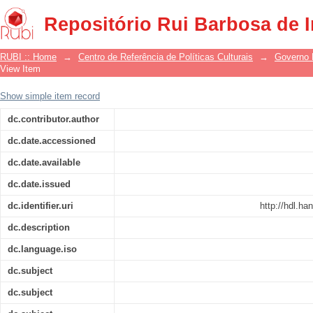
Decreto Nº 8.124, de 17 de outubro de 
Repositório Rui Barbosa de 
RUBI :: Home
→
Centro de Referência de Políticas Culturais
→
Governo 
View Item
Show simple item record
dc.contributor.author
dc.date.accessioned
dc.date.available
dc.date.issued
dc.identifier.uri
http://hdl.h
dc.description
dc.language.iso
dc.subject
dc.subject