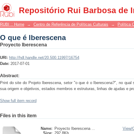
O que é Iberescena
Repositório Rui Barbosa de 
RUBI :: Home
→
Centro de Referência de Políticas Culturais
→
Política 
O que é Iberescena
Proyecto Iberescena
URI:
http://hdl.handle.net/20.500.11997/16754
Date:
2017-07-01
Abstract:
Print do site do Projeto Iberescena, setor "o que é o Iberescena?", no qual
sua origem e objetivos, estados membros e estruturas, linhas de ajudas e pr
Show full item record
Files in this item
Name:
Proyecto Iberescena ...
View/
Size:
292.8Kb