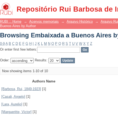
Browsing Embaixada a Buenos Aires b
Repositório Rui Barbosa de 
RUBI :: Home
→
Acervos memoriais
→
Arquivo Histórico
→
Arquivo Ru
Buenos Aires by Author
Browsing Embaixada a Buenos Aires b
0-9
A
B
C
D
E
F
G
H
I
J
K
L
M
N
O
P
Q
R
S
T
U
V
W
X
Y
Z
Or enter first few letters:
Order:
Results:
Now showing items 1-10 of 10
Authors Name
[Barbosa, Rui, 1849-1923]
[1]
[Casali, Angelo]
[1]
[Lara, Aurelio]
[1]
[Margueritte, Victor]
[1]