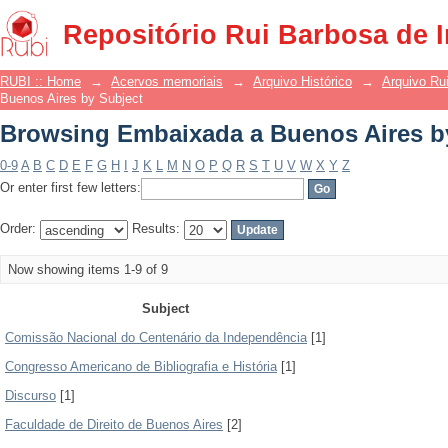
Browsing Embaixada a Buenos Aires b
Repositório Rui Barbosa de 
RUBI :: Home
→
Acervos memoriais
→
Arquivo Histórico
→
Arquivo Ru
Buenos Aires by Subject
Browsing Embaixada a Buenos Aires b
0-9
A
B
C
D
E
F
G
H
I
J
K
L
M
N
O
P
Q
R
S
T
U
V
W
X
Y
Z
Or enter first few letters:
Order:
Results:
Now showing items 1-9 of 9
Subject
Comissão Nacional do Centenário da Independência
[1]
Congresso Americano de Bibliografia e História
[1]
Discurso
[1]
Faculdade de Direito de Buenos Aires
[2]