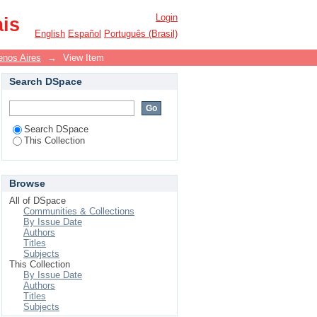
Login
ais
English
Español
Português (Brasil)
nos Aires
→
View Item
Search DSpace
Search DSpace
This Collection
Browse
All of DSpace
Communities & Collections
By Issue Date
Authors
Titles
Subjects
This Collection
By Issue Date
Authors
Titles
Subjects