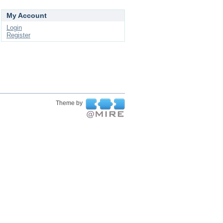
My Account
Login
Register
Theme by