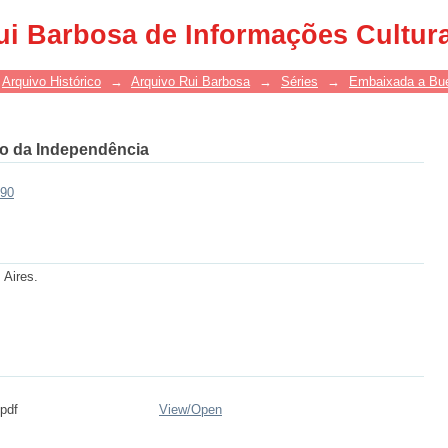
ui Barbosa de Informações Cultur
Arquivo Histórico
→
Arquivo Rui Barbosa
→
Séries
→
Embaixada a Bue
o da Independência
790
 Aires.
pdf
View/
Open