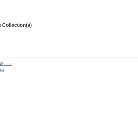
 Collection(s)
aSpace
osa