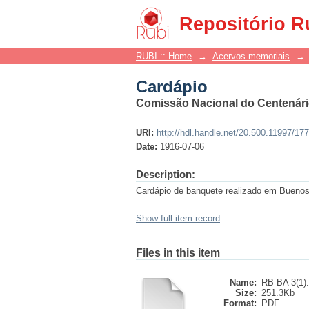
Cardápio
Repositório R
RUBI :: Home
→
Acervos memoriais
→
Cardápio
Comissão Nacional do Centenári
URI:
http://hdl.handle.net/20.500.11997/17
Date:
1916-07-06
Description:
Cardápio de banquete realizado em Buenos
Show full item record
Files in this item
Name:
RB BA 3(1).
Size:
251.3Kb
Format:
PDF