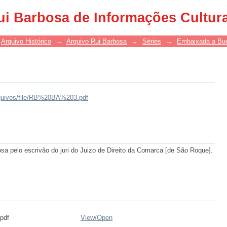
ui Barbosa de Informações Cultur
Arquivo Histórico
→
Arquivo Rui Barbosa
→
Séries
→
Embaixada a Bue
arquivos/file/RB%20BA%203.pdf
sa pelo escrivão do juri do Juizo de Direito da Comarca [de São Roque].
pdf
View/
Open