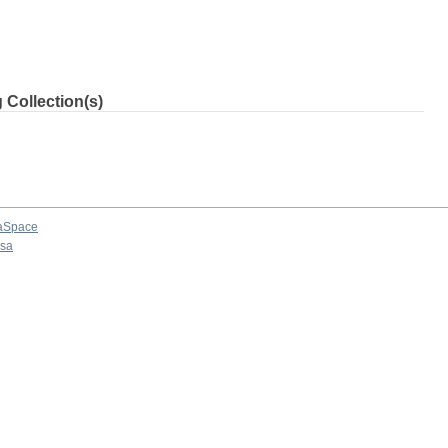
 Collection(s)
aSpace
osa