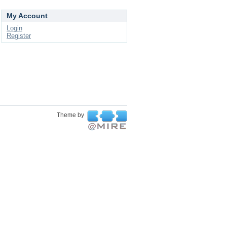
My Account
Login
Register
Theme by