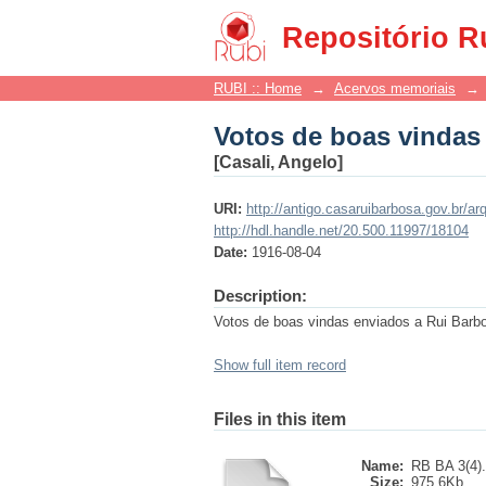
Votos de boas vindas
Repositório R
RUBI :: Home
→
Acervos memoriais
→
Votos de boas vindas
[Casali, Angelo]
URI:
http://antigo.casaruibarbosa.gov.br/
http://hdl.handle.net/20.500.11997/18104
Date:
1916-08-04
Description:
Votos de boas vindas enviados a Rui Barbo
Show full item record
Files in this item
Name:
RB BA 3(4).
Size:
975.6Kb