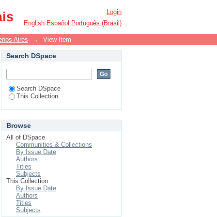
Login
ais
English
Español
Português (Brasil)
nos Aires
→
View Item
Search DSpace
Search DSpace
This Collection
Browse
All of DSpace
Communities & Collections
By Issue Date
Authors
Titles
Subjects
This Collection
By Issue Date
Authors
Titles
Subjects