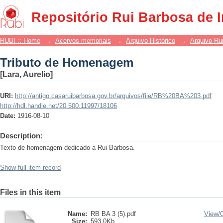
Tributo de Homenagem
Repositório Rui Barbosa de 
RUBI :: Home
→
Acervos memoriais
→
Arquivo Histórico
→
Arquivo Ru
Tributo de Homenagem
[Lara, Aurelio]
URI:
http://antigo.casaruibarbosa.gov.br/arquivos/file/RB%20BA%203.pdf
http://hdl.handle.net/20.500.11997/18106
Date:
1916-08-10
Description:
Texto de homenagem dedicado a Rui Barbosa.
Show full item record
Files in this item
Name:
RB BA 3 (5).pdf
View/
Size:
593.0Kb