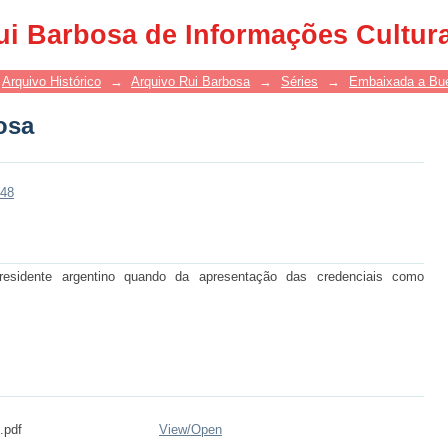
osa
ui Barbosa de Informações Cultur
Arquivo Histórico
→
Arquivo Rui Barbosa
→
Séries
→
Embaixada a Bue
osa
148
 presidente argentino quando da apresentação das credenciais como
.pdf
View/
Open