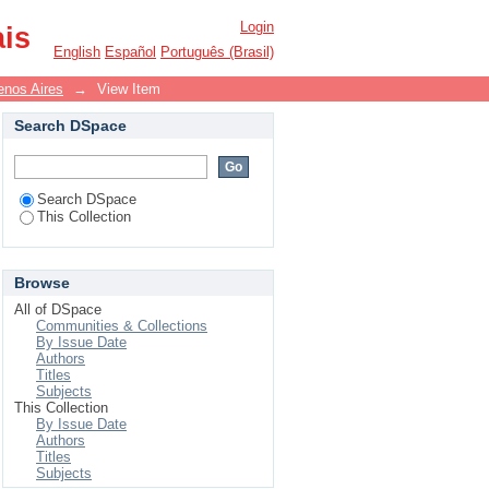
Login
ais
English
Español
Português (Brasil)
nos Aires
→
View Item
Search DSpace
Search DSpace
This Collection
Browse
All of DSpace
Communities & Collections
By Issue Date
Authors
Titles
Subjects
This Collection
By Issue Date
Authors
Titles
Subjects