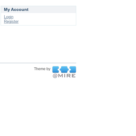
My Account
Login
Register
Theme by