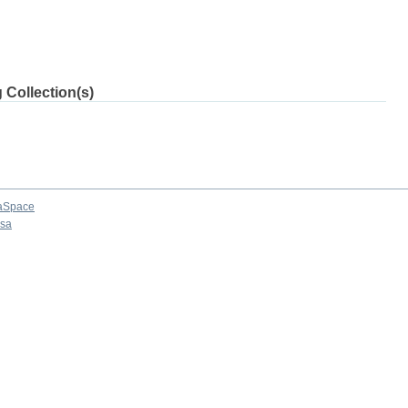
 Collection(s)
aSpace
osa