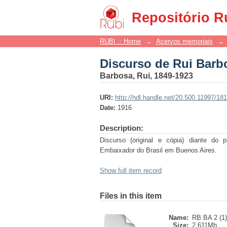
Discurso de Rui Barb
Repositório R
RUBI :: Home
→
Acervos memoriais
→
Discurso de Rui Barb
Barbosa, Rui, 1849-1923
URI:
http://hdl.handle.net/20.500.11997/18
Date:
1916
Description:
Discurso (original e cópia) diante do
Embaixador do Brasil em Buenos Aires.
Show full item record
Files in this item
Name:
RB BA 2 (1)
Size:
2.611Mb