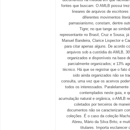
fontes que buscam. O AMLB possui treze
lineares de arquivos de escritores
diferentes movimentos liter
parnasianismo, constam, dentre out
Tigre; no que tange ao simbo
representante no Brasil, Cruz e Sousa; já
Manuel Bandeira, Clarice Lispector e C
para citar apenas alguns. De acordo c
arquivos sob a custódia do AMLB, 3
organizados e disponíveis na base 
parcialmente organizados; e 13% ag
técnico. Há que se registrar que o fato
sido ainda organizados não se tr
consulta, uma vez que os acervos podem
todos os interessados. Paralelamente 
contemplados neste guia, e q
acumulação natural e orgânica, o AMLB r
coletados por terceiros de maneir
documentos não se caracterizam co
coleções. É o caso da coleção Macha
Abreu, Mário da Silva Brito, e mui
titulares. Importa esclarecer