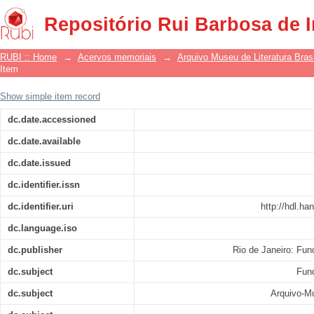
Guia do acervo do Arquivo-Museu de Lit
Repositório Rui Barbosa de 
RUBI :: Home
→
Acervos memoriais
→
Arquivo Museu de Literatura Brasi
Item
Show simple item record
dc.date.accessioned
dc.date.available
dc.date.issued
dc.identifier.issn
dc.identifier.uri
http://hdl.h
dc.language.iso
dc.publisher
Rio de Janeiro: Fu
dc.subject
Fun
dc.subject
Arquivo-Mu