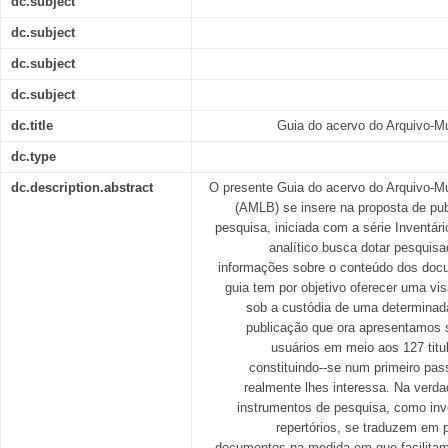
dc.subject
dc.subject
dc.subject
dc.subject
dc.title
Guia do acervo do Arquivo-Mus
dc.type
dc.description.abstract
O presente Guia do acervo do Arquivo-Mus
(AMLB) se insere na proposta de pu
pesquisa, iniciada com a série Inventári
analítico busca dotar pesquisa
informações sobre o conteúdo dos docu
guia tem por objetivo oferecer uma v
sob a custódia de uma determinada
publicação que ora apresentamos se
usuários em meio aos 127 tit
constituindo--se num primeiro pass
realmente lhes interessa. Na verda
instrumentos de pesquisa, como inve
repertórios, se traduzem em 
documentos na medida em que facilitam