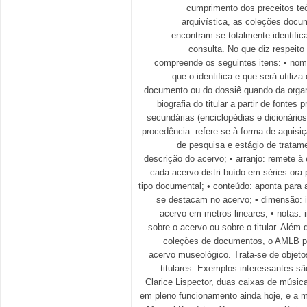
cumprimento dos preceitos te
arquivística, as coleções docu
encontram-se totalmente identific
consulta. No que diz respeito 
compreende os seguintes itens: • nome
que o identifica e que será utiliz
documento ou do dossiê quando da organ
biografia do titular a partir de fontes 
secundárias (enciclopédias e dicionários 
procedência: refere-se à forma de aquisi
de pesquisa e estágio de tratame
descrição do acervo; • arranjo: remete à
cada acervo distri buído em séries ora
tipo documental; • conteúdo: aponta para
se destacam no acervo; • dimensão: 
acervo em metros lineares; • notas:
sobre o acervo ou sobre o titular. Além 
coleções de documentos, o AMLB p
acervo museológico. Trata-se de objet
titulares. Exemplos interessantes s
Clarice Lispector, duas caixas de músi
em pleno funcionamento ainda hoje, e a m