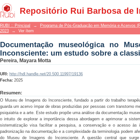
Documentação museológica no Museu
Repositório Rui Barbosa de 
sobre a classificação temática
RUBI :: Principal
→
Programa de Pós-Graduação em Memória e Acervos 
2023
→
Ver ítem
Documentação museológica no Mus
Inconsciente: um estudo sobre a classi
Pereira, Mayara Motta
URI:
http://hdl.handle.net/20.500.11997/19136
Fecha:
2025
Resumen:
O Museu de Imagens do Inconsciente, fundado a partir do trabalho terapêut
guarda um acervo ímpar de obras produzidas por pessoas com transtorno men
psiquiatria e a arte. Este estudo propõe uma análise da documentação muse
o intuito de explorar a importância dessa abordagem e aprimorar a siste
sistematização visa facilitar a pesquisa, a conservação e o acesso às
padronização na documentação e a complexidade da terminologia podem afet
do Museu de Imagens do Inconsciente. A questão central que surg