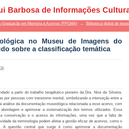
lógica no Museu de Imagens do Inco
ui Barbosa de Informações Cultur
 temática
s-Graduação em Memória e Acervos (PPGMA)
→
Biblioteca digital de tes
ológica no Museu de Imagens do
do sobre a classificação temática
136
do a partir do trabalho terapêutico pioneiro da Dra. Nise da Silveira,
s por pessoas com transtorno mental, simbolizando a interseção entre a
uma análise da documentação museológica relacionada a esse acervo, com
a abordagem e aprimorar a sistematização dos termos utilizados. Essa
a, a conservação e o acesso às informações, uma vez que a falta de
idade da terminologia podem afetar a gestão eficaz de acervos, como o
. A questão central que surge é como aprimorar a documentação