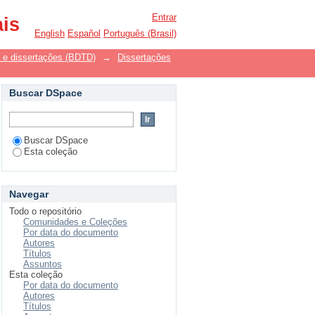
nsciente: um estudo
Entrar
ais
English
Español
Português (Brasil)
es e dissertações (BDTD)
→
Dissertações
Buscar DSpace
Buscar DSpace
Esta coleção
Navegar
Todo o repositório
Comunidades e Coleções
Por data do documento
Autores
Títulos
Assuntos
Esta coleção
Por data do documento
Autores
Títulos