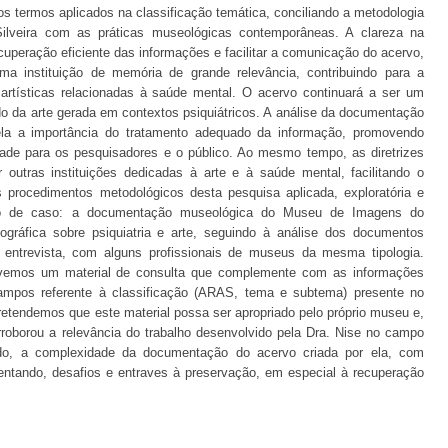
s termos aplicados na classificação temática, conciliando a metodologia
ilveira com as práticas museológicas contemporâneas. A clareza na
ecuperação eficiente das informações e facilitar a comunicação do acervo,
 instituição de memória de grande relevância, contribuindo para a
rtísticas relacionadas à saúde mental. O acervo continuará a ser um
do da arte gerada em contextos psiquiátricos. A análise da documentação
la a importância do tratamento adequado da informação, promovendo
idade para os pesquisadores e o público. Ao mesmo tempo, as diretrizes
r outras instituições dedicadas à arte e à saúde mental, facilitando o
procedimentos metodológicos desta pesquisa aplicada, exploratória e
o de caso: a documentação museológica do Museu de Imagens do
liográfica sobre psiquiatria e arte, seguindo à análise dos documentos
 entrevista, com alguns profissionais de museus da mesma tipologia.
lvemos um material de consulta que complemente com as informações
ampos referente à classificação (ARAS, tema e subtema) presente no
etendemos que este material possa ser apropriado pelo próprio museu e,
rroborou a relevância do trabalho desenvolvido pela Dra. Nise no campo
do, a complexidade da documentação do acervo criada por ela, com
sentando, desafios e entraves à preservação, em especial à recuperação