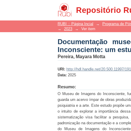
Documentação museo
Repositório R
sobre a classificação
RUBI :: Página Incial
→
Programa de Pó
→
2023
→
Ver item
Documentação muse
Inconsciente: um estu
Pereira, Mayara Motta
URI:
http://hdl.handle.net/20.500.11997/19
Data:
2025
Resumo:
O Museu de Imagens do Inconsciente, funda
guarda um acervo ímpar de obras produzida
psiquiatria e a arte. Este estudo propõe 
o intuito de explorar a importância dess
sistematização visa facilitar a pesquis
padronização na documentação e a complex
do Museu de Imagens do Inconsciente