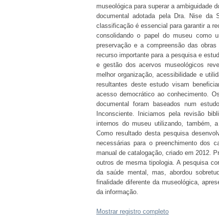
museológica para superar a ambiguidade do
documental adotada pela Dra. Nise da S
classificação é essencial para garantir a r
consolidando o papel do museu como uma
preservação e a compreensão das obras a
recurso importante para a pesquisa e estu
e gestão dos acervos museológicos reve
melhor organização, acessibilidade e util
resultantes deste estudo visam beneficia
acesso democrático ao conhecimento. Os 
documental foram baseados num estud
Inconsciente. Iniciamos pela revisão bib
internos do museu utilizando, também, a
Como resultado desta pesquisa desenvo
necessárias para o preenchimento dos c
manual de catalogação, criado em 2012. Pr
outros de mesma tipologia. A pesquisa co
da saúde mental, mas, abordou sobretu
finalidade diferente da museológica, apre
da informação.
Mostrar registro completo