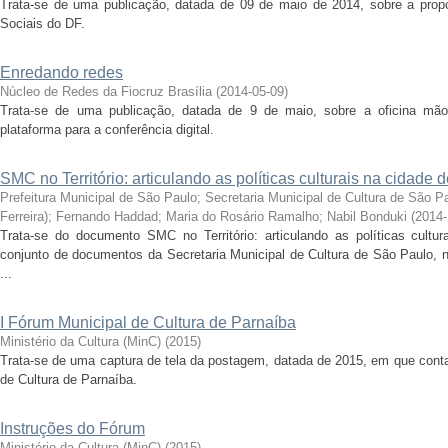
Trata-se de uma publicação, datada de 09 de maio de 2014, sobre a propo
Sociais do DF.
Enredando redes
Núcleo de Redes da Fiocruz Brasília
(
2014-05-09
)
Trata-se de uma publicação, datada de 9 de maio, sobre a oficina mã
plataforma para a conferência digital.
SMC no Território: articulando as políticas culturais na cidade
Prefeitura Municipal de São Paulo
;
Secretaria Municipal de Cultura de São P
Ferreira)
;
Fernando Haddad
;
Maria do Rosário Ramalho
;
Nabil Bonduki
(
2014-
Trata-se do documento SMC no Território: articulando as políticas cultu
conjunto de documentos da Secretaria Municipal de Cultura de São Paulo, 
...
I Fórum Municipal de Cultura de Parnaíba
Ministério da Cultura (MinC)
(
2015
)
Trata-se de uma captura de tela da postagem, datada de 2015, em que conta
de Cultura de Parnaíba.
Instruções do Fórum
Ministério da Cultura (MinC)
(
2015
)