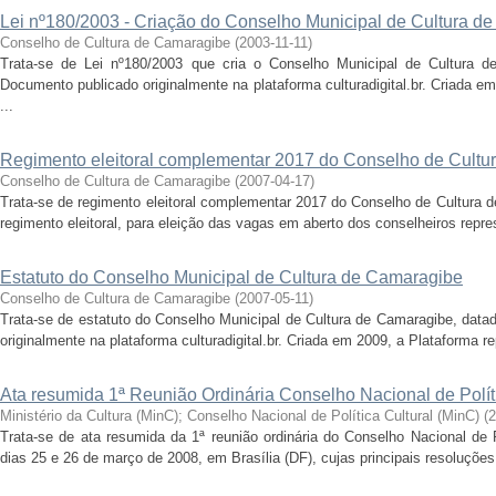
Lei nº180/2003 - Criação do Conselho Municipal de Cultura d
Conselho de Cultura de Camaragibe
(
2003-11-11
)
Trata-se de Lei nº180/2003 que cria o Conselho Municipal de Cultura d
Documento publicado originalmente na plataforma culturadigital.br. Criada 
...
Regimento eleitoral complementar 2017 do Conselho de Cultu
Conselho de Cultura de Camaragibe
(
2007-04-17
)
Trata-se de regimento eleitoral complementar 2017 do Conselho de Cultura 
regimento eleitoral, para eleição das vagas em aberto dos conselheiros repres
Estatuto do Conselho Municipal de Cultura de Camaragibe
Conselho de Cultura de Camaragibe
(
2007-05-11
)
Trata-se de estatuto do Conselho Municipal de Cultura de Camaragibe, data
originalmente na plataforma culturadigital.br. Criada em 2009, a Plataforma r
Ata resumida 1ª Reunião Ordinária Conselho Nacional de Polí
Ministério da Cultura (MinC)
;
Conselho Nacional de Política Cultural (MinC)
(
2
Trata-se de ata resumida da 1ª reunião ordinária do Conselho Nacional de P
dias 25 e 26 de março de 2008, em Brasília (DF), cujas principais resoluções