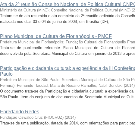
Ata da 2ª reunião Conselho Nacional de Política Cultural CNP
Ministério da Cultura (MinC)
;
Conselho Nacional de Política Cultural (MinC)
(
2
Tratam-se de ata resumida e ata completa da 2ª reunião ordinária do Conselh
realizada nos dias 03 e 04 de junho de 2008, em Brasília (DF),
Plano Municipal de Cultura de Florianópolis - PMCF
Prefeitura Municipal de Florianópolis
;
Fundação Cultural de Florianópolis Fra
Trata-se de publicação referente Plano Municipal de Cultura de Floria
desenvolvido pela Secretaria Municipal de Cultura em janeiro de 2013 e aprese
Participação e cidadania cultural: a experiência da III Conferê
Paulo
Prefeitura Municipal de São Paulo
;
Secretaria Municipal de Cultura de São P
Ferreira)
;
Fernando Haddad
;
Maria do Rosário Ramalho
;
Nabil Bonduki
(
2014
)
O documento trata-se da Participação e cidadania cultural: a experiência da 
São Paulo. Item do conjunto de documentos da Secretaria Municipal de Cultu
Enredando Redes
Fundação Oswaldo Cruz (FIOCRUZ)
(
2014
)
Trata-se de uma publicação, datada de 2014, com orientações para particip