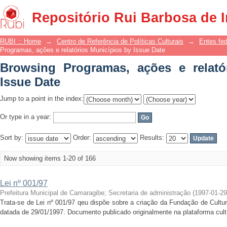
Browsing Programas, ações e relatório
Repositório Rui Barbosa de 
RUBI :: Home
→
Centro de Referência de Políticas Culturais
→
Entes fe
Programas, ações e relatórios Municípios by Issue Date
Browsing Programas, ações e relató
Issue Date
Jump to a point in the index:
Or type in a year:
Sort by:
Order:
Results:
Now showing items 1-20 of 166
Lei nº 001/97
Prefeitura Municipal de Camaragibe
;
Secretaria de administração
(
1997-01-29
Trata-se de Lei nº 001/97 qeu dispõe sobre a criação da Fundação de Cultu
datada de 29/01/1997. Documento publicado originalmente na plataforma cultur