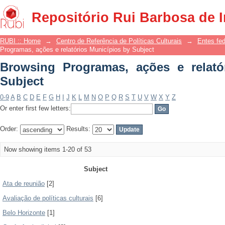
Browsing Programas, ações e relatório
Repositório Rui Barbosa de 
RUBI :: Home
→
Centro de Referência de Políticas Culturais
→
Entes fe
Programas, ações e relatórios Municípios by Subject
Browsing Programas, ações e relató
Subject
0-9
A
B
C
D
E
F
G
H
I
J
K
L
M
N
O
P
Q
R
S
T
U
V
W
X
Y
Z
Or enter first few letters:
Order:
Results:
Now showing items 1-20 of 53
Subject
Ata de reunião
[2]
Avaliação de políticas culturais
[6]
Belo Horizonte
[1]