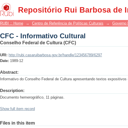
CFC - Informativo Cultural
Repositório Rui Barbosa de 
RUBI :: Home
→
Centro de Referência de Políticas Culturais
→
Governo 
CFC - Informativo Cultural
Conselho Federal de Cultura (CFC)
URI:
http://rubi.casaruibarbosa.gov.br/handle/123456789/6297
Date:
1989-12
Abstract:
Informativo do Conselho Federal de Cultura apresentando textos expositivos 
Description:
Documento hemerográfico, 11 páginas.
Show full item record
Files in this item