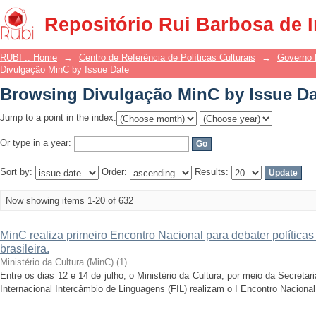
Browsing Divulgação MinC by Issue Da
Repositório Rui Barbosa de 
RUBI :: Home
→
Centro de Referência de Políticas Culturais
→
Governo 
Divulgação MinC by Issue Date
Browsing Divulgação MinC by Issue Da
Jump to a point in the index:
Or type in a year:
Sort by:
Order:
Results:
Now showing items 1-20 of 632
MinC realiza primeiro Encontro Nacional para debater políticas 
brasileira.
Ministério da Cultura (MinC)
(
1
)
Entre os dias 12 e 14 de julho, o Ministério da Cultura, por meio da Secretari
Internacional Intercâmbio de Linguagens (FIL) realizam o I Encontro Nacional C