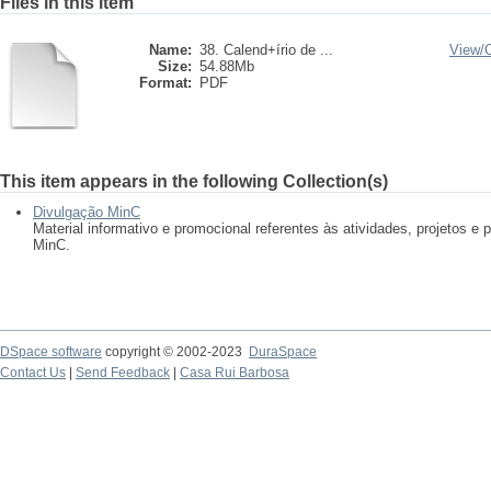
Files in this item
Name:
38. Calend+írio de ...
View/
Size:
54.88Mb
Format:
PDF
This item appears in the following Collection(s)
Divulgação MinC
Material informativo e promocional referentes às atividades, projetos 
MinC.
DSpace software
copyright © 2002-2023
DuraSpace
Contact Us
|
Send Feedback
|
Casa Rui Barbosa