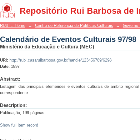
Calendário de Eventos Culturais 97/98
Repositório Rui Barbosa de 
RUBI :: Home
→
Centro de Referência de Políticas Culturais
→
Governo 
Calendário de Eventos Culturais 97/98
Ministério da Educação e Cultura (MEC)
URI:
http://rubi.casaruibarbosa.gov.br/handle/123456789/6298
Date:
1997
Abstract:
Listagem das principais efemérides e eventos culturais de âmbito regional
correspondente.
Description:
Publicação; 199 páginas.
Show full item record