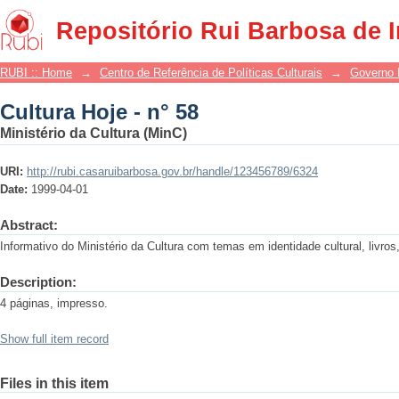
Cultura Hoje - n° 58
Repositório Rui Barbosa de 
RUBI :: Home
→
Centro de Referência de Políticas Culturais
→
Governo 
Cultura Hoje - n° 58
Ministério da Cultura (MinC)
URI:
http://rubi.casaruibarbosa.gov.br/handle/123456789/6324
Date:
1999-04-01
Abstract:
Informativo do Ministério da Cultura com temas em identidade cultural, livros
Description:
4 páginas, impresso.
Show full item record
Files in this item