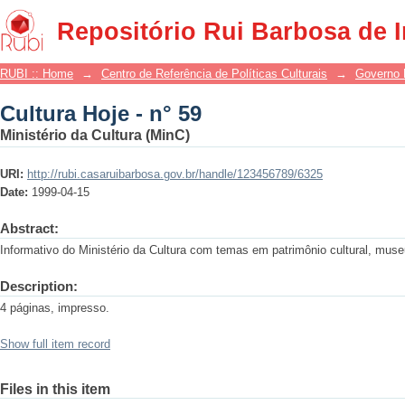
Cultura Hoje - n° 59
Repositório Rui Barbosa de 
RUBI :: Home
→
Centro de Referência de Políticas Culturais
→
Governo 
Cultura Hoje - n° 59
Ministério da Cultura (MinC)
URI:
http://rubi.casaruibarbosa.gov.br/handle/123456789/6325
Date:
1999-04-15
Abstract:
Informativo do Ministério da Cultura com temas em patrimônio cultural, muse
Description:
4 páginas, impresso.
Show full item record
Files in this item